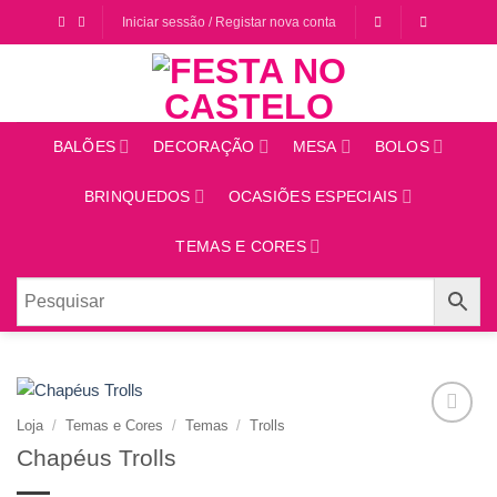
Saltar
Iniciar sessão / Registar nova conta
para
o
conteúdo
BALÕES
DECORAÇÃO
MESA
BOLOS
BRINQUEDOS
OCASIÕES ESPECIAIS
TEMAS E CORES
Loja
/
Temas e Cores
/
Temas
/
Trolls
Adicionar
Chapéus Trolls
aos
favoritos