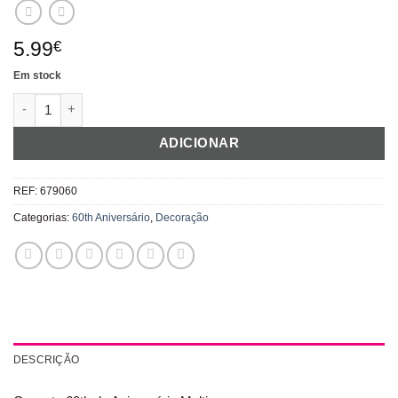
5.99
€
Em stock
Quantidade de Cascata 60th de Aniversário Multicor
ADICIONAR
REF:
679060
Categorias:
60th Aniversário
,
Decoração
DESCRIÇÃO