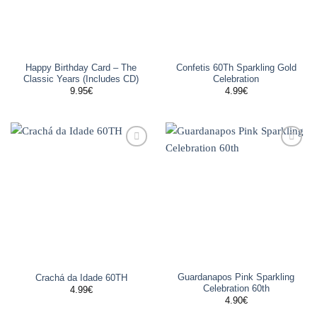
Happy Birthday Card – The
Confetis 60Th Sparkling Gold
Classic Years (Includes CD)
Celebration
9.95
€
4.99
€
Adicionar
Adicionar
aos
aos
favoritos
favoritos
Guardanapos Pink Sparkling
Crachá da Idade 60TH
Celebration 60th
4.99
€
4.90
€