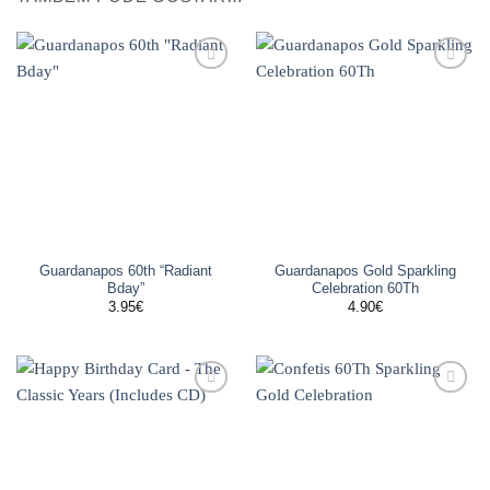
Adicionar
Adicionar
aos
aos
favoritos
favoritos
Guardanapos 60th “Radiant
Guardanapos Gold Sparkling
Bday”
Celebration 60Th
3.95
€
4.90
€
Adicionar
Adicionar
aos
aos
favoritos
favoritos