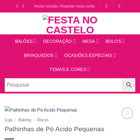
Saltar
Iniciar sessão / Registar nova conta
para
o
conteúdo
BALÕES
DECORAÇÃO
MESA
BOLOS
BRINQUEDOS
OCASIÕES ESPECIAIS
TEMAS E CORES
Loja
/
Baking
/
Doces
Adicionar
Palhinhas de Pó Acido Pequenas
aos
favoritos