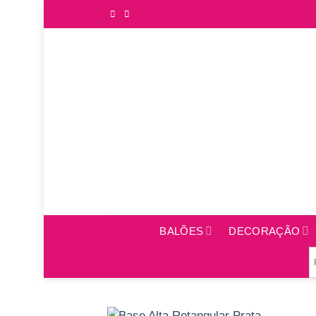
Saltar
para
o
conteúdo
BALÕES
DECORAÇÃO