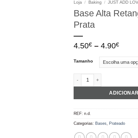
Loja
/
Baking
/
JUST ADD LO
Base Alta Retan
Adicionar
Prata
aos
favoritos
Price
4.50
€
–
4.90
€
rang
4.50
Tamanho
thro
4.90
Quantidade de Base Alta Reta
ADICIONA
REF:
n.d.
Categorias:
Bases
,
Prateado