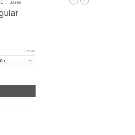
VE
/
Bases
gular
e:
LIMPAR
€
ugh
€
ngular Prata
R