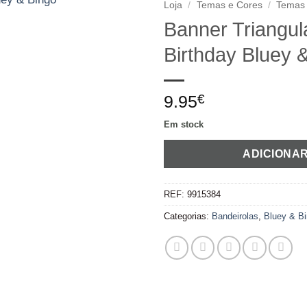
Loja
/
Temas e Cores
/
Temas
Banner Triangu
Adicionar
Birthday Bluey 
aos
favoritos
9.95
€
Em stock
ADICIONA
REF:
9915384
Categorias:
Bandeirolas
,
Bluey & B