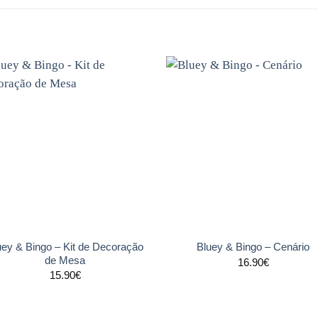
Adicionar
Adicio
aos
ao
favoritos
favori
+
uey & Bingo – Kit de Decoração
Bluey & Bingo – Cenário
de Mesa
16.90
€
15.90
€