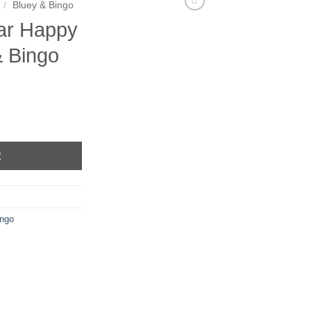
/
Bluey & Bingo
lar Happy
& Bingo
R
ingo