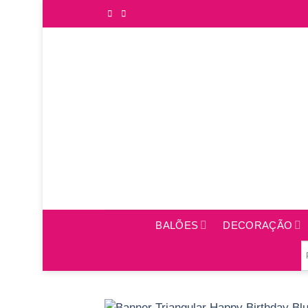
Saltar
para
o
conteúdo
BALÕES
DECORAÇÃO