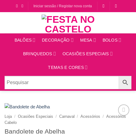
Saltar
Iniciar sessão / Registar nova conta
para
o
conteúdo
BALÕES
DECORAÇÃO
MESA
BOLOS
BRINQUEDOS
OCASIÕES ESPECIAIS
TEMAS E CORES
Loja
/
Ocasiões Especiais
/
Carnaval
/
Acessórios
/
Acessórios
Adicionar
Cabelo
aos
Bandolete de Abelha
favoritos