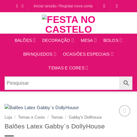
Saltar
Iniciar sessão / Registar nova conta
para
o
conteúdo
BALÕES
DECORAÇÃO
MESA
BOLOS
BRINQUEDOS
OCASIÕES ESPECIAIS
TEMAS E CORES
Loja
/
Temas e Cores
/
Temas
/
Gabby's Dollhouse
Adicionar
Balões Latex Gabby´s DollyHouse
aos
favoritos