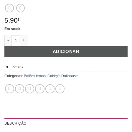
5.90
€
Em stock
Quantidade de Balões Latex Gabby´s DollyHouse
ADICIONAR
REF:
95767
Categorias:
Balões temas
,
Gabby's Dollhouse
DESCRIÇÃO