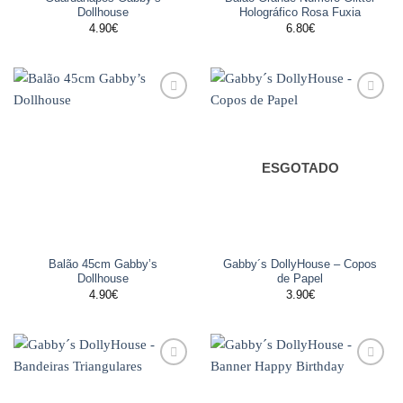
Dollhouse
Holográfico Rosa Fuxia
4.90
€
6.80
€
Adicionar
Adicionar
aos
aos
favoritos
favoritos
ESGOTADO
Balão 45cm Gabby’s
Gabby´s DollyHouse – Copos
Dollhouse
de Papel
4.90
€
3.90
€
Adicionar
Adicionar
aos
aos
favoritos
favoritos