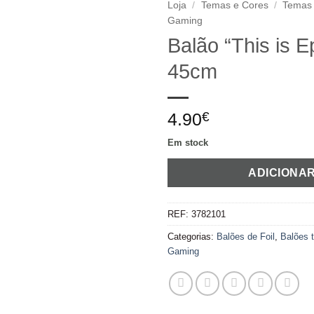
Loja
/
Temas e Cores
/
Temas
Gaming
Adicionar
Balão “This is E
aos
45cm
favoritos
4.90
€
Em stock
ADICIONA
REF:
3782101
Categorias:
Balões de Foil
,
Balões 
Gaming