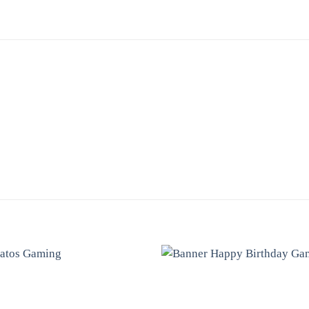
Adicionar
Adicio
aos
ao
favoritos
favori