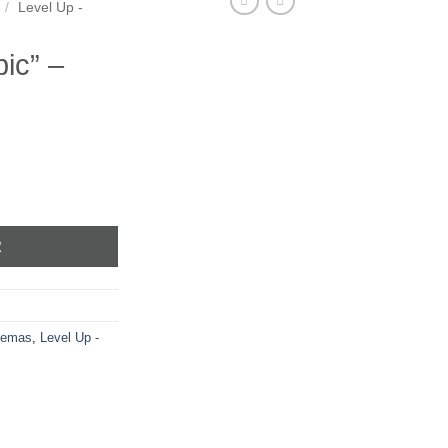
/
Level Up -
pic” –
R
temas
,
Level Up -