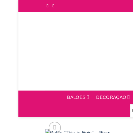
Saltar
para
o
conteúdo
BALÕES
DECORAÇÃO