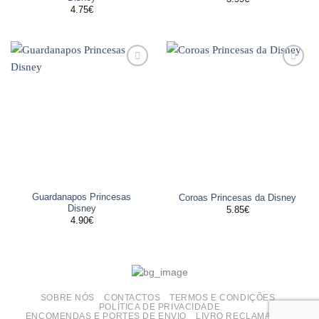
4.75
€
Adicionar
Adicionar
aos
aos
favoritos
favoritos
Guardanapos Princesas
Coroas Princesas da Disney
Disney
5.85
€
4.90
€
SOBRE NÓS
CONTACTOS
TERMOS E CONDIÇÕES
POLÍTICA DE PRIVACIDADE
ENCOMENDAS E PORTES DE ENVIO
LIVRO RECLAMAÇÕES