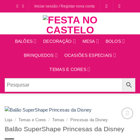
Saltar
Iniciar sessão / Registar nova conta
para
o
conteúdo
BALÕES
DECORAÇÃO
MESA
BOLOS
BRINQUEDOS
OCASIÕES ESPECIAIS
TEMAS E CORES
Loja
/
Temas e Cores
/
Temas
/
Princesas da Disney
Adicionar
Balão SuperShape Princesas da Disney
aos
favoritos