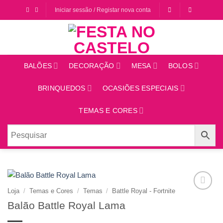
Saltar
Iniciar sessão / Registar nova conta
para
o
conteúdo
BALÕES
DECORAÇÃO
MESA
BOLOS
BRINQUEDOS
OCASIÕES ESPECIAIS
TEMAS E CORES
Loja
/
Temas e Cores
/
Temas
/
Battle Royal - Fortnite
Adicionar
Balão Battle Royal Lama
aos
favoritos