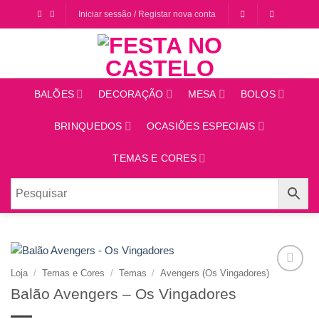
Saltar
Iniciar sessão / Registar nova conta
para
o
conteúdo
BALÕES
DECORAÇÃO
MESA
BOLOS
BRINQUEDOS
OCASIÕES ESPECIAIS
TEMAS E CORES
Loja
/
Temas e Cores
/
Temas
/
Avengers (Os Vingadores)
Adicionar
Balão Avengers – Os Vingadores
aos
favoritos