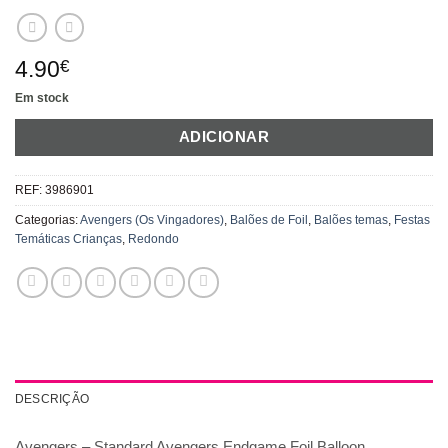
4.90
€
Em stock
ADICIONAR
REF:
3986901
Categorias:
Avengers (Os Vingadores)
,
Balões de Foil
,
Balões temas
,
Festas
Temáticas Crianças
,
Redondo
DESCRIÇÃO
Avengers – Standard Avengers Endgame Foil Balloon