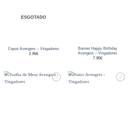
aos
aos
favoritos
favoritos
ESGOTADO
Banner Happy Birthday
Copos Avengers – Vingadores
Avengers – Vingadores
2.95
€
7.95
€
Adicionar
Adicionar
aos
aos
favoritos
favoritos