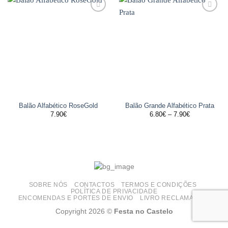
Adicionar
Adicionar
aos
aos
favoritos
favoritos
Balão Alfabético RoseGold
Balão Grande Alfabético Prata
Price
7.90
€
6.80
€
–
7.90
€
range:
6.80€
through
7.90€
SOBRE NÓS
CONTACTOS
TERMOS E CONDIÇÕES
POLÍTICA DE PRIVACIDADE
ENCOMENDAS E PORTES DE ENVIO
LIVRO RECLAMAÇÕES
Copyright 2026 ©
Festa no Castelo