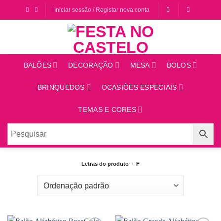
Saltar
Iniciar sessão / Registar nova conta
para
o
conteúdo
BALÕES
DECORAÇÃO
MESA
BOLOS
BRINQUEDOS
OCASIÕES ESPECIAIS
TEMAS E CORES
Letras do produto
/
F